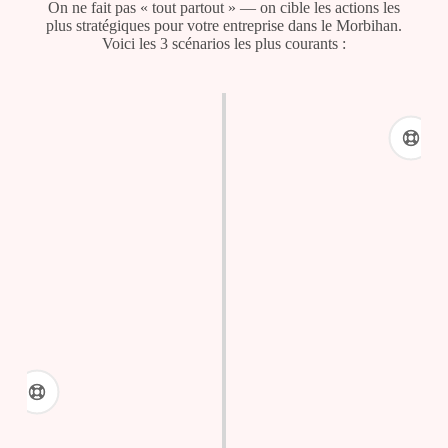
On ne fait pas « tout partout » — on cible les actions les
plus stratégiques pour votre entreprise dans le Morbihan.
Voici les 3 scénarios les plus courants :
01 — Vous démarrez ou vous
refondez votre site
Commencez par la
création ou la refonte de votre
site internet
. C'est la fondation de toute stratégie
digitale. Un site bien structuré, rapide et optimisé
pour le
SEO
est indispensable avant d'activer
d'autres leviers.
02 — Vous voulez des résultats
durables
Combinez le
référencement SEO
avec
l'
optimisation GEO
et un
Google Business