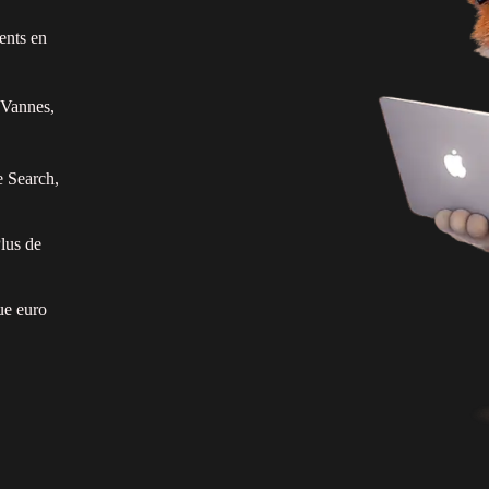
ents en
 Vannes,
e Search,
Plus de
ue euro