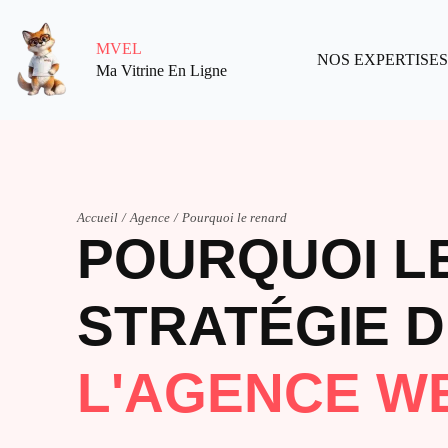
MVEL
NOS EXPERTISES
Ma Vitrine En Ligne
Accueil
/
Agence
/
Pourquoi le renard
POURQUOI LE
STRATÉGIE 
L'AGENCE W