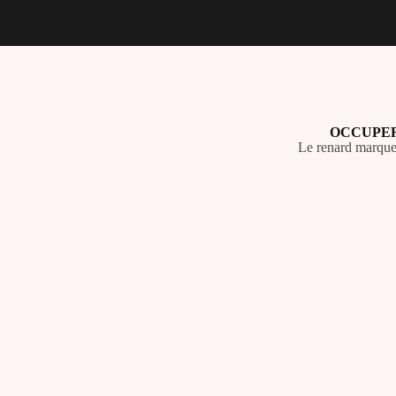
OCCUPER
Le renard marque s
🔍 Les recherches loc
Grâce au
référencement SEO lo