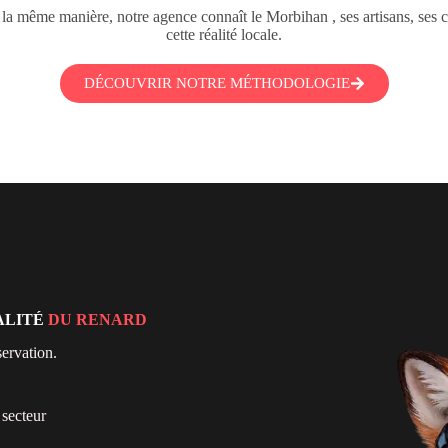
e la même manière, notre agence connaît le Morbihan , ses artisans, ses
cette réalité locale.
DÉCOUVRIR NOTRE MÉTHODOLOGIE
ALITÉ
DU RENARD
ervation.
secteur