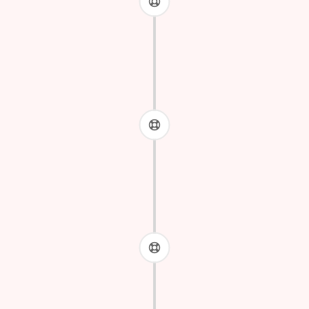

Avec une
risées
s
📄 
A