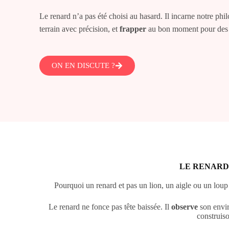
Le renard n’a pas été choisi au hasard. Il incarne notre phi
terrain avec précision, et
frapper
au bon moment pour des ré
ON EN DISCUTE ?
LE RENARD
Pourquoi un renard et pas un lion, un aigle ou un loup
Le renard ne fonce pas tête baissée. Il
observe
son envir
construis