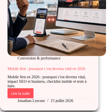
Conversion & performance
Mobile first : pourquoi c’est devenu vital en 2026
Mobile first en 2026 : pourquoi c'est devenu vital,
impact SEO et business, checklist mobile et tests à
faire.
Lire la suite
Mobile
first
Jonathan Lescure
15 juillet 2026
:
pourquoi