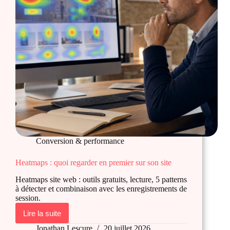
Conversion & performance
Heatmaps : quoi regarder en premier sur son site
Heatmaps site web : outils gratuits, lecture, 5 patterns
à détecter et combinaison avec les enregistrements de
session.
Lire la suite
Heatmaps
:
Jonathan Lescure
20 juillet 2026