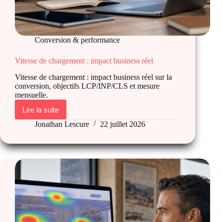
Conversion & performance
Vitesse de chargement : impact business réel
Vitesse de chargement : impact business réel sur la
conversion, objectifs LCP/INP/CLS et mesure
mensuelle.
Lire la suite
Vitesse
de
Jonathan Lescure
22 juillet 2026
chargement
:
impact
business
réel