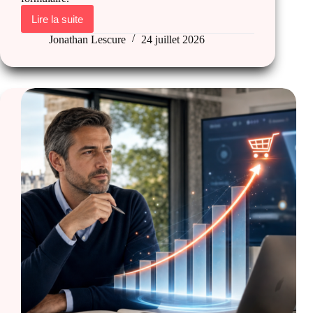
Lire la suite
Page
service
Jonathan Lescure
24 juillet 2026
qui
convertit
:
la
structure
type