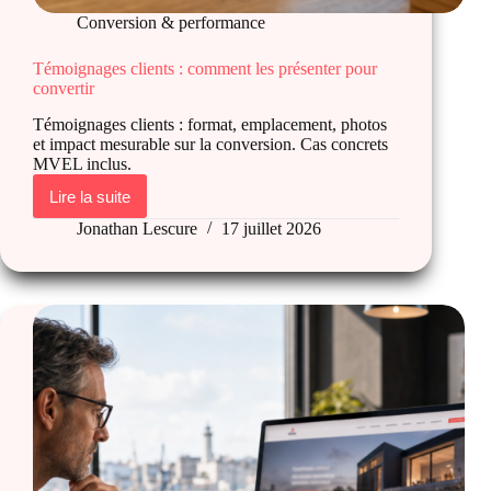
Conversion & performance
Témoignages clients : comment les présenter pour
convertir
Témoignages clients : format, emplacement, photos
et impact mesurable sur la conversion. Cas concrets
MVEL inclus.
Lire la suite
Témoignages
clients
Jonathan Lescure
17 juillet 2026
:
comment
les
présenter
pour
convertir