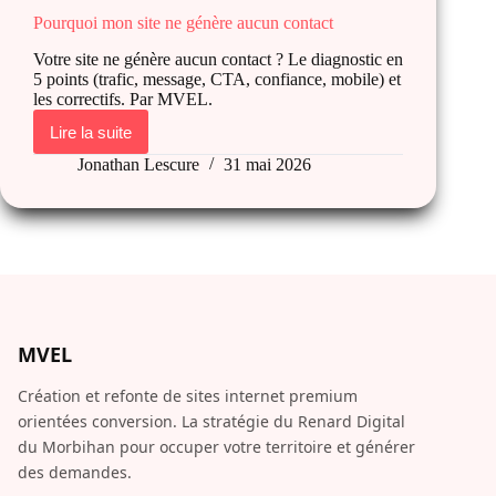
Pourquoi mon site ne génère aucun contact
Votre site ne génère aucun contact ? Le diagnostic en
5 points (trafic, message, CTA, confiance, mobile) et
les correctifs. Par MVEL.
Lire la suite
Pourquoi
mon
Jonathan Lescure
31 mai 2026
site
ne
génère
aucun
contact
MVEL
Création et refonte de sites internet premium
orientées conversion. La stratégie du Renard Digital
du Morbihan pour occuper votre territoire et générer
des demandes.