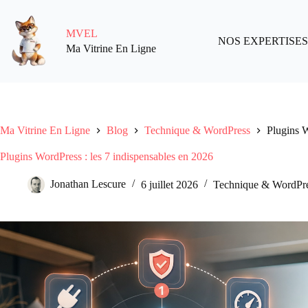
Passer
au
contenu
MVEL
NOS EXPERTISES
Ma Vitrine En Ligne
Ma Vitrine En Ligne
Blog
Technique & WordPress
Plugins W
Plugins WordPress : les 7 indispensables en 2026
Jonathan Lescure
6 juillet 2026
Technique & WordPr