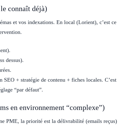
le connaît déjà)
émas et vos indexations. En local (Lorient), c’est ce
ervention.
ent).
ss dessus).
urées.
gin SEO + stratégie de contenu + fiches locales. C’est
églage “par défaut”.
orms en environnement “complexe”)
e PME, la priorité est la délivrabilité (emails reçus)