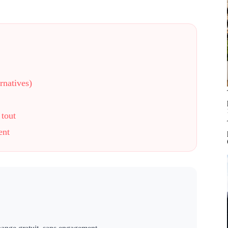
rnatives)
 tout
ent