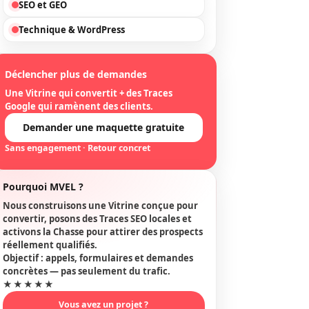
SEO et GEO
Technique & WordPress
Déclencher plus de demandes
Une Vitrine qui convertit + des Traces
Google qui ramènent des clients.
Demander une maquette gratuite
Sans engagement · Retour concret
Pourquoi MVEL ?
Nous construisons une Vitrine conçue pour
convertir, posons des Traces SEO locales et
activons la Chasse pour attirer des prospects
réellement qualifiés.
Objectif : appels, formulaires et demandes
concrètes — pas seulement du trafic.
★★★★★
Vous avez un projet ?